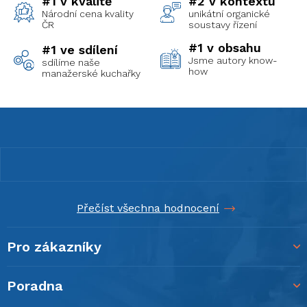
#1 v kvalitě
#2 v kontextu
Národní cena kvality
unikátní organické
ČR
soustavy řízení
#1 v obsahu
#1 ve sdílení
Jsme autory know-
sdílíme naše
how
manažerské kuchařky
Z
á
p
a
t
í
Přečíst všechna hodnocení
Pro zákazníky
Poradna