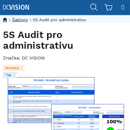
Přejít
Hledat
na
obsah
Šablony
5S Audit pro administrativu
5S Audit pro
administrativu
Značka:
DC VISION
Novinka
Tip