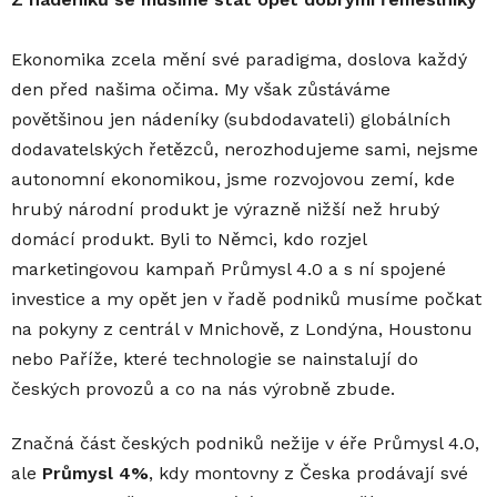
Ekonomika zcela mění své paradigma, doslova každý
den před našima očima. My však zůstáváme
povětšinou jen nádeníky (subdodavateli) globálních
dodavatelských řetězců, nerozhodujeme sami, nejsme
autonomní ekonomikou, jsme rozvojovou zemí, kde
hrubý národní produkt je výrazně nižší než hrubý
domácí produkt. Byli to Němci, kdo rozjel
marketingovou kampaň Průmysl 4.0 a s ní spojené
investice a my opět jen v řadě podniků musíme počkat
na pokyny z centrál v Mnichově, z Londýna, Houstonu
nebo Paříže, které technologie se nainstalují do
českých provozů a co na nás výrobně zbude.
Značná část českých podniků nežije v éře Průmysl 4.0,
ale
Průmysl 4%
, kdy montovny z Česka prodávají své