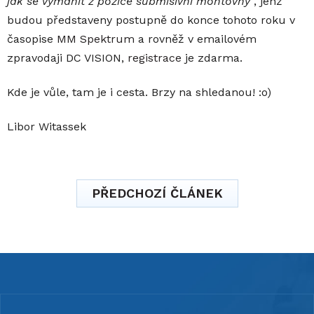
jak se vymanit z pozice submisivní montovny
“, jenž
budou představeny postupně do konce tohoto roku v
časopise
MM Spektrum
a rovněž v emailovém
zpravodaji DC VISION,
registrace
je zdarma.
Kde je vůle, tam je i cesta. Brzy na shledanou! :o)
Libor Witassek
PŘEDCHOZÍ ČLÁNEK
Z
á
p