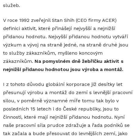
služeb.
V roce 1992 zveřejnil Stan Shih (CEO firmy ACER)
definici aktivit, které přinášejí nejvyšší a nejnižší
přidanou hodnotu. Nejvyšší přidanou hodnotu vytváří
výzkum a vývoj na straně jedné, na straně druhé jsou
to služby zákazníkům, myšleno koncovým
zákazníkům.
Na pomyslném dně žebříčku aktivit s
nejnižší přidanou hodnotou jsou výroba a montáž.
I z tohoto důvodu globální korporace již desítky let
přesunují výrobu a montáž do zemí s levnější pracovní
silou, v poměrně významné míře tomu tak bylo v
posledních 15 letech i do České republiky, jsou to
činnosti, které mají nejnižší přidanou hodnotu. Nyní
naše pracovní síla prudce zdražuje a řada podniků se
tak začala a bude přesouvat do levnějších zemí, jako