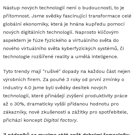
Nástup nových technologií není o budoucnosti, to je
přítomnost. Jsme svědky fascinující transformace celé
globální ekonomiky, která je hnána kupředu pomocí
nových digitálních technologií. Naprosto klíčovým
aspektem je fúze fyzického a virtuálního světa do
nového virtuálního světa kyberfyzických systémů, či
technologie rozšířené reality a umělá inteligence.
Tyto trendy mají "rušivé" dopady na každou část nejen
výrobních firem. Za pouhé 3 roky od první zmínky o
Industry 4.0 jsme byli svědky desítek nových
technologií, které přinášejí zvýšení produktivity práce
až o 30%, dramaticky vyšší přidanou hodnotu pro
zákazníky, nové zkušenosti a zážitky pro spotřebitele,
přichází koncept
Digital factory
.
Z nádeníků se musíme stát opět dobrými řemeslníky