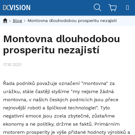
Přejít
Hledat
na
obsah
Blog
Montovna dlouhodobou prosperitu nezajistí
Montovna dlouhodobou
prosperitu nezajistí
17.10.2021
Řada podniků považuje označení "montovna" za
urážku, stále častěji slyšíme "my nejsme žádná
montovna, v našich českých podnicích jsou přece
nejnovější roboti a špičkové technologie!". Tyto
negativní emoce jsou zcela zbytečné, zůstaňme
ekonomy a ne politiky, držme se faktů. Primárním
motorem prosperity je výše přidané hodnoty výrobků a