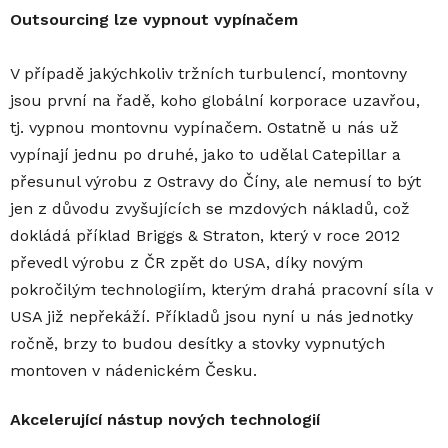
Outsourcing lze vypnout vypínačem
V případě jakýchkoliv tržních turbulencí, montovny
jsou první na řadě, koho globální korporace uzavřou,
tj. vypnou montovnu vypínačem. Ostatně u nás už
vypínají jednu po druhé, jako to udělal Catepillar a
přesunul výrobu z Ostravy do Číny, ale nemusí to být
jen z důvodu zvyšujících se mzdových nákladů, což
dokládá příklad Briggs & Straton, který v roce 2012
převedl výrobu z ČR zpět do USA, díky novým
pokročilým technologiím, kterým drahá pracovní síla v
USA již nepřekáží. Příkladů jsou nyní u nás jednotky
ročně, brzy to budou desítky a stovky vypnutých
montoven v nádenickém Česku.
Akcelerující nástup nových technologií