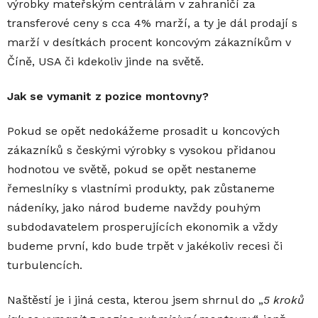
výrobky mateřským centrálám v zahraničí za
transferové ceny s cca 4% marží, a ty je dál prodají s
marží v desítkách procent koncovým zákazníkům v
Číně, USA či kdekoliv jinde na světě.
Jak se vymanit z pozice montovny?
Pokud se opět nedokážeme prosadit u koncových
zákazníků s českými výrobky s vysokou přidanou
hodnotou ve světě, pokud se opět nestaneme
řemeslníky s vlastními produkty, pak zůstaneme
nádeníky, jako národ budeme navždy pouhým
subdodavatelem prosperujících ekonomik a vždy
budeme první, kdo bude trpět v jakékoliv recesi či
turbulencích.
Naštěstí je i jiná cesta, kterou jsem shrnul do „
5 kroků