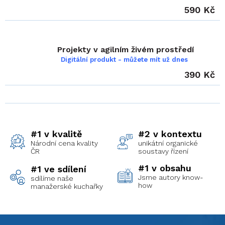
r
590 Kč
v
k
y
Projekty v agilním živém prostředí
v
Digitální produkt - můžete mít už dnes
ý
p
390 Kč
i
s
u
#1 v kvalitě
#2 v kontextu
Národní cena kvality
unikátní organické
ČR
soustavy řízení
#1 v obsahu
#1 ve sdílení
Jsme autory know-
sdílíme naše
how
manažerské kuchařky
Z