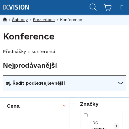
Přejít
Hledat
na
obsah
Šablony
Prezentace
Konference
Konference
Přednášky z konferencí
Nejprodávanější
Ř
Řadit podle:
Nejlevnější
a
z
e
Značky
Cena
n
í
p
DC
2