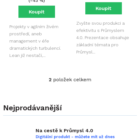
(–43 %)
ů
Zvyšte svou produkci a
Projekty v agilním živém
efektivitu s Průmyslem
prostředí, aneb
4.0. Prezentace obsahuje
management v éře
základní témata pro
dramatických turbulencí.
Průmysl...
Lean již nestačí,...
2
položek celkem
O
v
l
á
d
a
c
í
Na cestě k Průmysl 4.0
p
Digitální produkt - můžete mít už dnes