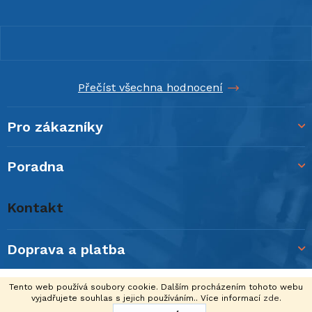
á
p
a
t
í
Přečíst všechna hodnocení
Pro zákazníky
Poradna
Kontakt
Doprava a platba
Vytvořil Shoptet
Tento web používá soubory cookie. Dalším procházením tohoto webu
vyjadřujete souhlas s jejich používáním.. Více informací
zde
.
Copyright 2026
DC VISION s.r.o.
. Všechna práva