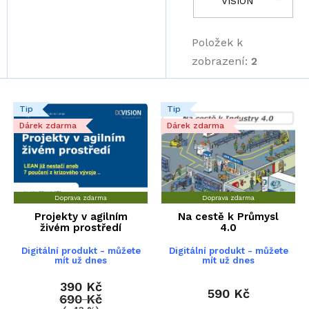
VISION
r
o
d
Položek k
u
zobrazení:
2
k
t
V
ů
Tip
Tip
ý
Dárek zdarma
Dárek zdarma
p
i
s
p
Doprava zdarma
Doprava zdarma
r
Projekty v agilním
Na cestě k Průmysl
o
živém prostředí
4.0
d
Digitální produkt - můžete
Digitální produkt - můžete
u
mít už dnes
mít už dnes
k
390 Kč
590 Kč
t
690 Kč