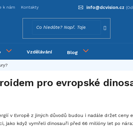
se k nám
Kontakty
info
@
dcvision.cz
Vzdělávání
y
Blog
ury?
roidem pro evropské dinos
rgií v Evropě z jiných důvodů budou i nadále držet ceny e
ci, jako když vymřeli dinosauři před 66 milióny let po nára