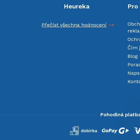
Heureka
Pro
Obch
Přečíst všechna hodnocení
rekl
Ochr
Čím 
Blog
Pora
Napsa
Kont
Pohodlná platba