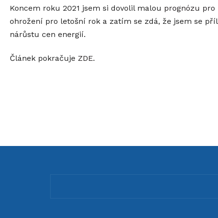
Koncem roku 2021 jsem si dovolil malou
prognózu pro 
ohrožení pro letošní rok a zatím se zdá, že jsem se příl
nárůstu cen energií.
Článek pokračuje
ZDE
.
Z
á
p
a
t
í