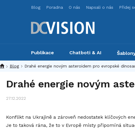
Přejít
Blog
Poradna
O nás
Napsali o nás
Přidej 
na
obsah
Publikace
Chatboti & AI
Šablon
Blog
Drahé energie novým asteroidem pro evropské dinosa
Drahé energie novým aste
27.12.2022
Konflikt na Ukrajině a zároveň nedostatek klíčových ene
Je to taková rána, že to v Evropě místy připomíná situa