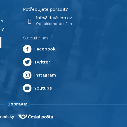
info
@
dcvision.cz
a?
r?
Doprava: