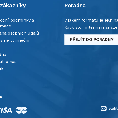
 zákazníky
Poradna
odní podmínky a
V jakém formátu je eKnih
amace
Kolik stojí interim manaže
ana osobních údajů
PŘEJÍT DO PORADNY
jsme výjimeční
dna
li o nás
akt
: