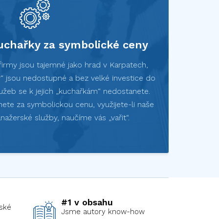
chařky za symbolické ceny
firmy jsou tajemné jako hrad v Karpatech,
y“ jsou nedostupné a bez velké investice do
užeb se k jejich „kuchařkám“ nedostanete.
ete za symbolickou cenu, využijete-li naše
nažerské služby, naučíme vás „vařit“.
#1 v obsahu
ské
Jsme autory know-how