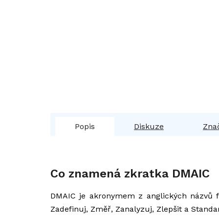
Popis
Diskuze
Zna
Co znamená zkratka DMAIC
DMAIC je akronymem z anglických názvů fází
Zadefinuj, Změř, Zanalyzuj, Zlepšit a Standar