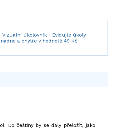
+ Vizuální úkolovník - Evidujte úkoly
snadno a chytře
v hodnotě 49 Kč
. Do češtiny by se daly přeložit, jako