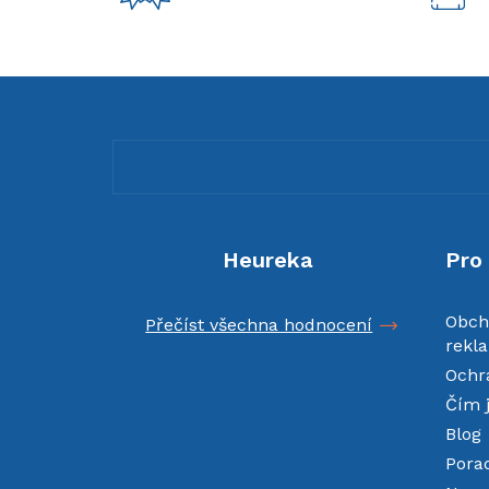
Z
á
p
a
t
í
Heureka
Pro
Obch
Přečíst všechna hodnocení
rekl
Ochr
Čím 
Blog
Pora