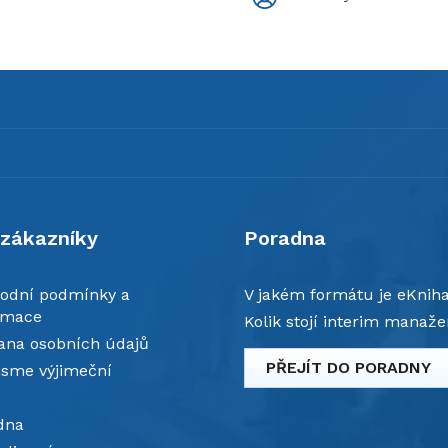
 zákazníky
Poradna
odní podmínky a
V jakém formátu je eKnih
amace
Kolik stojí interim manaže
ana osobních údajů
PŘEJÍT DO PORADNY
jsme výjimeční
dna