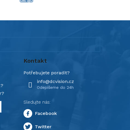
Kontakt
info
@
dcvision.cz
a?
r?