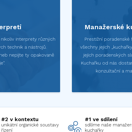
erpreti
Manažerské ku
ikoliv interprety různých
Prestižní poradenské 
ch technik a nástrojů.
všechny jejich „kuchařk
 aneb nepijte ty opakovaně
jejich poradenských sl
e".
Kuchařku od nás dostan
konzultační a ma
#2 v kontextu
#1 ve sdílení
unikátní organické soustavy
sdílíme naše manažer
řízení
kuchařky