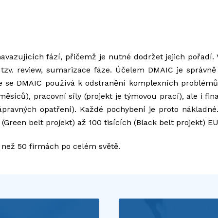
avazujících fází, přičemž je nutné dodržet jejich pořadí
 i tzv. review, sumarizace fáze. Účelem DMAIC je správn
že se DMAIC používá k odstranění komplexních problémů
ěsíců), pracovní síly (projekt je týmovou prací), ale i fi
ápravných opatření). Každé pochybení je proto nákladné
 (Green belt projekt) až 100 tisících (Black belt projekt) E
e než 50 firmách po celém světě.