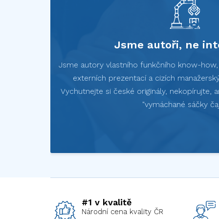
Jsme autoři, ne int
Jsme autory vlastního funkčního know-how, n
externích prezentací a cizích manažerský
Vychutnejte si české originály, nekopírujte,
"vymáchané sáčky čaj
#1 v kvalitě
Národní cena kvality ČR