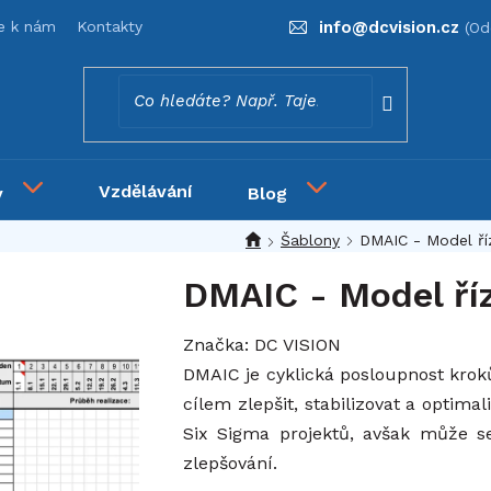
se k nám
Kontakty
info
@
dcvision.cz
Vzdělávání
y
Blog
Šablony
DMAIC - Model říz
DMAIC - Model říz
Značka:
DC VISION
DMAIC je cyklická posloupnost kroků
cílem zlepšit, stabilizovat a optim
Six Sigma projektů, avšak může se
zlepšování.