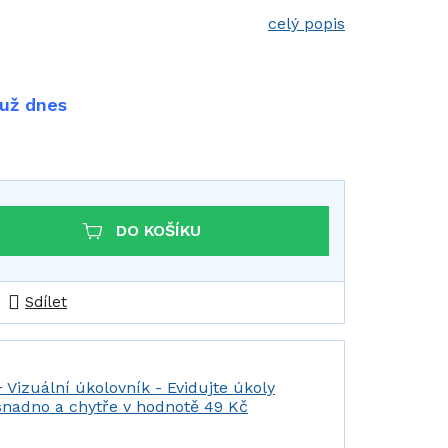
celý popis
 už dnes
DO KOŠÍKU
Sdílet
+ Vizuální úkolovník - Evidujte úkoly
snadno a chytře
v hodnotě 49 Kč