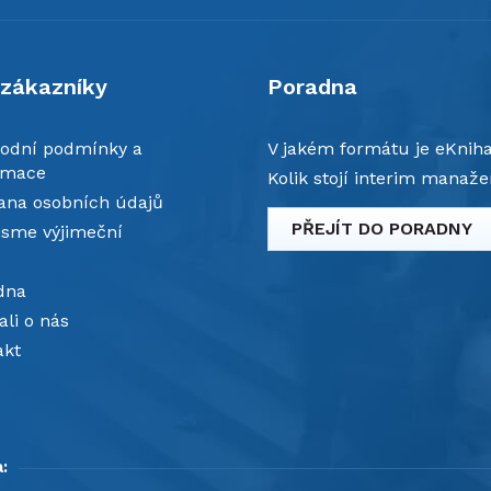
 zákazníky
Poradna
odní podmínky a
V jakém formátu je eKnih
amace
Kolik stojí interim manaže
ana osobních údajů
PŘEJÍT DO PORADNY
jsme výjimeční
dna
li o nás
akt
: