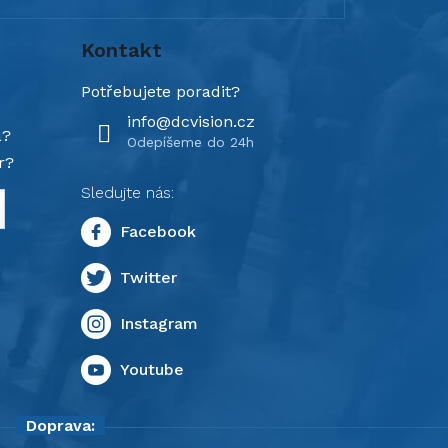
Kontakt
info
@
dcvision.cz
a?
r?
Doprava: