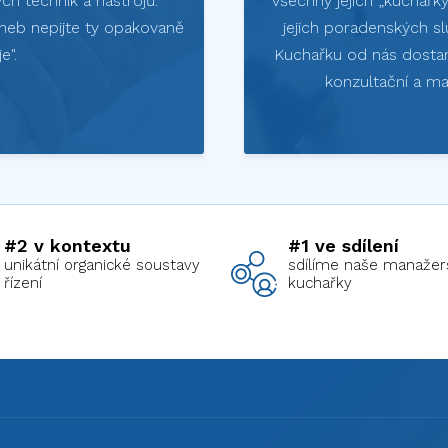
ch technik a nástrojů.
všechny jejich „kuchařk
 aneb nepijte ty opakovaně
jejich poradenských sl
e".
Kuchařku od nás dostan
konzultační a ma
#2 v kontextu
#1 ve sdílení
unikátní organické soustavy
sdílíme naše manažer
řízení
kuchařky