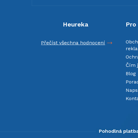
a
t
í
Heureka
Pro
Obch
Přečíst všechna hodnocení
rekl
Ochr
Čím 
Blog
Pora
Napsa
Kont
Pohodlná platba