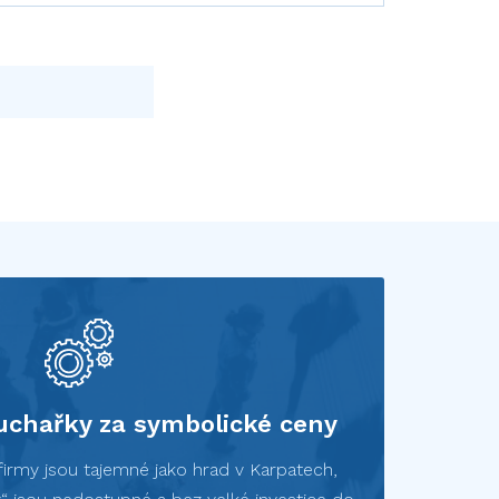
chařky za symbolické ceny
firmy jsou tajemné jako hrad v Karpatech,