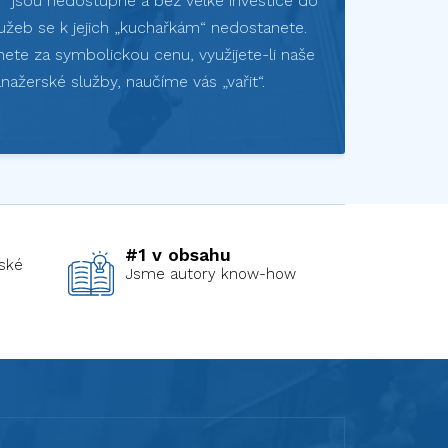
y“ jsou nedostupné a bez velké investice do
užeb se k jejich „kuchařkám“ nedostanete.
ete za symbolickou cenu, využijete-li naše
nažerské služby, naučíme vás „vařit“.
#1 v obsahu
ské
Jsme autory know-how