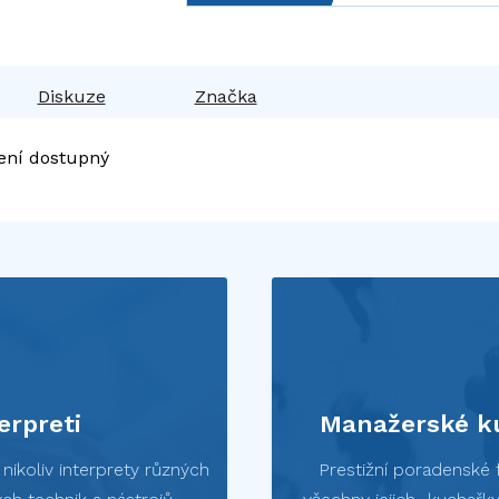
Diskuze
Značka
ení dostupný
erpreti
Manažerské ku
ikoliv interprety různých
Prestižní poradenské 