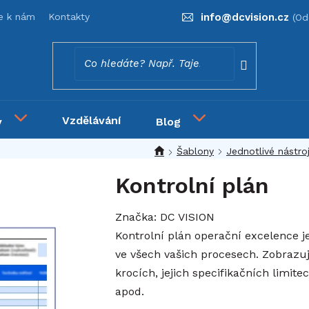
se k nám
Kontakty
info
@
dcvision.cz
Vzdělávání
y
Blog
Šablony
Jednotlivé nástro
Kontrolní plán
Značka:
DC VISION
Kontrolní plán operační excelence je
ve všech vašich procesech. Zobrazu
krocích, jejich specifikačních limi
apod.