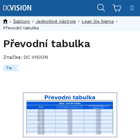
Přejít
Hledat
na
obsah
Šablony
Jednotlivé nástroje
Lean Six Sigma
Převodní tabulka
Převodní tabulka
Značka:
DC VISION
Tip