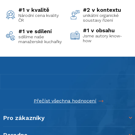
#1 v kvalitě
#2 v kontextu
Národní cena kvality
unikátní organické
ČR
soustavy řízení
#1 v obsahu
#1 ve sdílení
Jsme autory know-
sdílíme naše
how
manažerské kuchařky
Z
á
p
a
t
í
Přečíst všechna hodnocení
Pro zákazníky