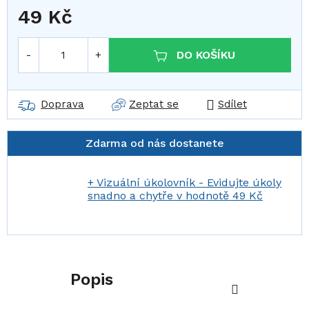
49 Kč
Měrná cena:
DO KOŠÍKU
Doprava
Zeptat se
Sdílet
Zdarma od nás dostanete
+ Vizuální úkolovník - Evidujte úkoly
snadno a chytře
v hodnotě 49 Kč
Popis