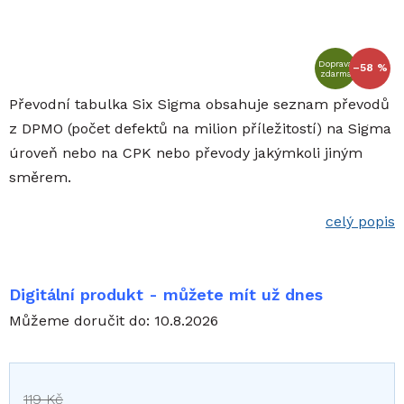
Doprava
–58 %
zdarma
Převodní tabulka Six Sigma obsahuje seznam převodů
z DPMO (počet defektů na milion příležitostí) na Sigma
úroveň nebo na CPK nebo převody jakýmkoli jiným
směrem.
celý popis
Digitální produkt - můžete mít už dnes
Můžeme doručit do:
10.8.2026
119 Kč