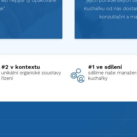
 aneb nepijte ty opakovaně
jejich poradenských sl
e".
Kuchařku od nás dostan
konzultační a ma
#2 v kontextu
#1 ve sdílení
unikátní organické soustavy
sdílíme naše manažer
řízení
kuchařky