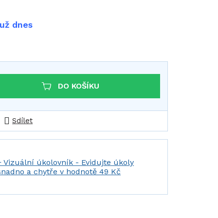
 už dnes
DO KOŠÍKU
Sdílet
+ Vizuální úkolovník - Evidujte úkoly
snadno a chytře
v hodnotě 49 Kč