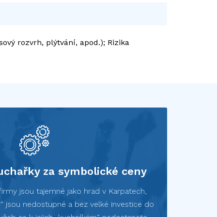
ový rozvrh, plýtvání, apod.); Rizika
chařky za symbolické ceny
firmy jsou tajemné jako hrad v Karpatech,
y“ jsou nedostupné a bez velké investice do