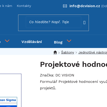
se k nám
Kontakty
info
@
dcvision.cz
Vzdělávání
y
Blog
Šablony
Jednotlivé nástro
Projektové hodno
Značka:
DC VISION
Formulář Projektové hodnocení využi
projektů.