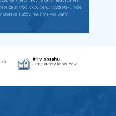
užeb se k jejich „kuchařkám“ nedostanete.
ete za symbolickou cenu, využijete-li naše
nažerské služby, naučíme vás „vařit“.
#1 v obsahu
ské
Jsme autory know-how