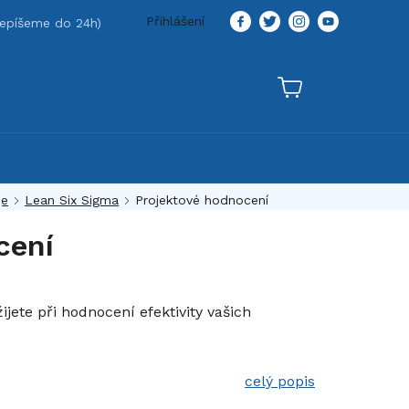
Přihlášení
je
Lean Six Sigma
Projektové hodnocení
cení
jete při hodnocení efektivity vašich
celý popis