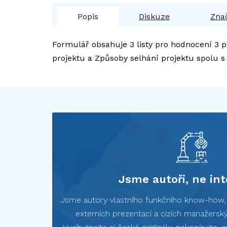
Popis
Diskuze
Zna
Formulář obsahuje 3 listy pro hodnocení 3 pro
projektu a Způsoby selhání projektu spolu s
Jsme autoři, ne int
Jsme autory vlastního funkčního know-how, n
externích prezentací a cizích manažerský