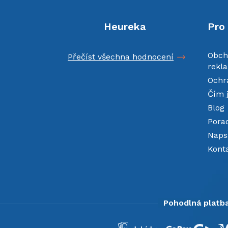
í
Heureka
Pro
Obch
Přečíst všechna hodnocení
rekl
Ochr
Čím 
Blog
Pora
Napsa
Kont
Pohodlná platba