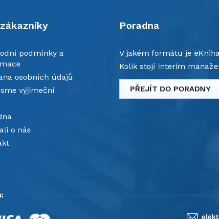
 zákazníky
Poradna
odní podmínky a
V jakém formátu je eKnih
amace
Kolik stojí interim manaže
ana osobních údajů
PŘEJÍT DO PORADNY
jsme výjimeční
dna
li o nás
akt
: