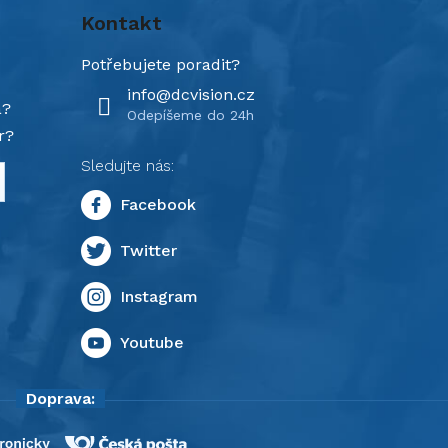
Kontakt
info
@
dcvision.cz
a?
r?
Doprava: