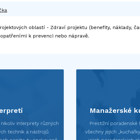
čka
jektových oblastí - Zdraví projektu (benefity, náklady, čas
 opatřeními k prevenci nebo nápravě.
erpreti
Manažerské ku
ikoliv interprety různých
Prestižní poradenské 
ch technik a nástrojů.
všechny jejich „kuchařk