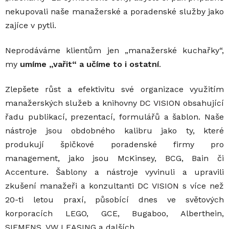
nekupovali naše manažerské a poradenské služby jako
zajíce v pytli.
Neprodáváme klientům jen „manažerské kuchařky“,
my
umíme „vařit“ a učíme to i ostatní
.
Zlepšete růst a efektivitu své organizace využitím
manažerských služeb a knihovny
DC VISION
obsahující
řadu publikací, prezentací, formulářů a šablon. Naše
nástroje jsou obdobného kalibru jako ty, které
produkují špičkové poradenské firmy pro
management, jako jsou McKinsey, BCG, Bain či
Accenture. Šablony a nástroje vyvinuli a upravili
zkušení manažeři a konzultanti
DC VISION
s více než
20-ti letou praxí, působící dnes ve světových
korporacích LEGO, GCE, Bugaboo, Alberthein,
SIEMENS, VW LEASING a dalších.