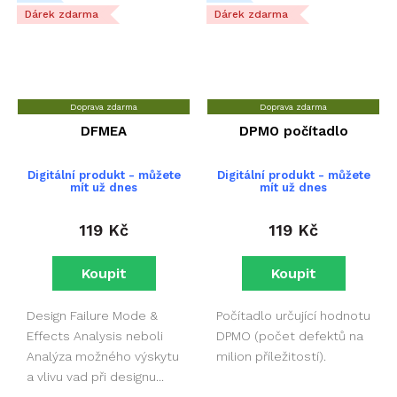
Dárek zdarma
Dárek zdarma
Doprava zdarma
Doprava zdarma
DFMEA
DPMO počítadlo
Digitální produkt - můžete
Digitální produkt - můžete
mít už dnes
mít už dnes
119 Kč
119 Kč
Design Failure Mode &
Počítadlo určující hodnotu
Effects Analysis neboli
DPMO (počet defektů na
Analýza možného výskytu
milion příležitostí).
a vlivu vad při designu...