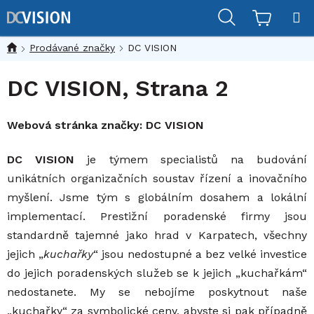
Přejít
Hledat
na
obsah
Prodávané značky
DC VISION
DC VISION
, Strana 2
Webová stránka značky:
DC VISION
DC VISION
je týmem specialistů na budování
unikátních organizačních soustav řízení a inovačního
myšlení. Jsme tým s globálním dosahem a lokální
implementací.
Prestižní poradenské firmy jsou
standardně tajemné jako hrad v Karpatech, všechny
jejich „
kuchařky
“ jsou nedostupné a bez velké investice
do jejich poradenských služeb se k jejich „kuchařkám“
nedostanete. My se nebojíme poskytnout naše
„kuchařky“ za symbolické ceny, abyste si pak případně