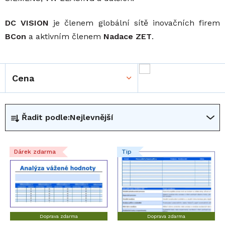
DC VISION
je členem globální sítě inovačních firem
BCon
a aktivním členem
Nadace ZET
.
Cena
Ř
Řadit podle:
Nejlevnější
a
z
V
e
Dárek zdarma
Tip
ý
n
p
í
i
p
s
r
p
o
Doprava zdarma
Doprava zdarma