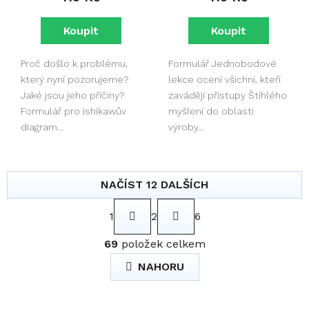
Proč došlo k problému,
Formulář Jednobodové
který nyní pozorujeme?
lekce ocení všichni, kteří
Jaké jsou jeho příčiny?
zavádějí přístupy Štíhlého
Formulář pro Ishikawův
myšlení do oblasti
diagram...
výroby...
NAČÍST 12 DALŠÍCH
S
1
2
6
t
r
O
á
69
položek celkem
v
n
l
NAHORU
k
á
o
d
v
a