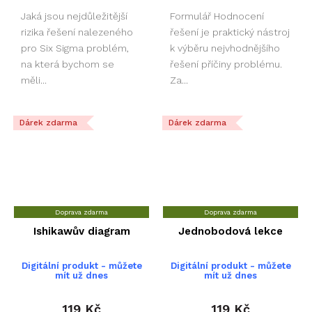
Jaká jsou nejdůležitější
Formulář Hodnocení
rizika řešení nalezeného
řešení je praktický nástroj
pro Six Sigma problém,
k výběru nejvhodnějšího
na která bychom se
řešení příčiny problému.
měli...
Za...
Dárek zdarma
Dárek zdarma
Doprava zdarma
Doprava zdarma
Ishikawův diagram
Jednobodová lekce
Digitální produkt - můžete
Digitální produkt - můžete
mít už dnes
mít už dnes
119 Kč
119 Kč