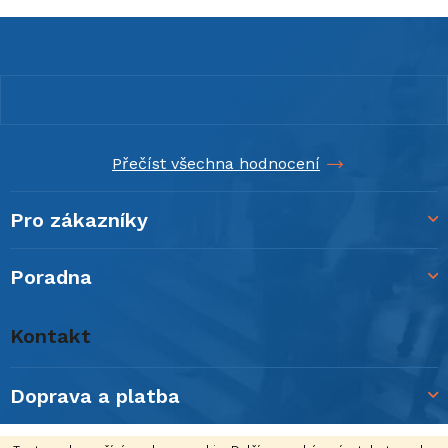
á
c
n
Z
í
í
á
p
p
r
a
v
t
k
y
í
Přečíst všechna hodnocení
v
ý
p
Pro zákazníky
i
s
Poradna
u
Kontakt
Doprava a platba