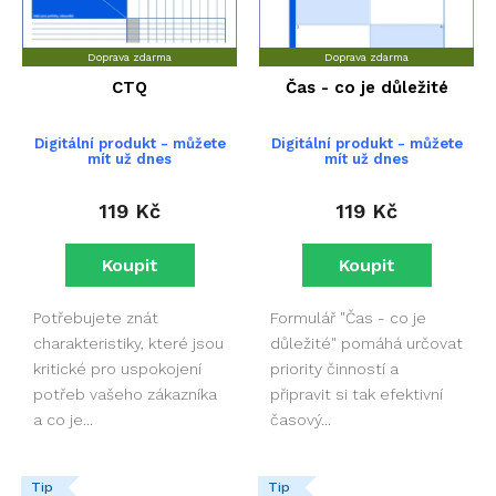
Doprava zdarma
Doprava zdarma
CTQ
Čas - co je důležité
Digitální produkt - můžete
Digitální produkt - můžete
mít už dnes
mít už dnes
119 Kč
119 Kč
Potřebujete znát
Formulář "Čas - co je
charakteristiky, které jsou
důležité" pomáhá určovat
kritické pro uspokojení
priority činností a
potřeb vašeho zákazníka
připravit si tak efektivní
a co je...
časový...
Tip
Tip