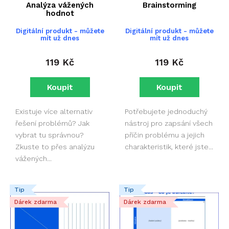
r
d
Analýza vážených
Brainstorming
o
hodnot
u
d
k
Digitální produkt - můžete
Digitální produkt - můžete
mít už dnes
mít už dnes
u
t
k
ů
119 Kč
119 Kč
t
ů
Existuje více alternativ
Potřebujete jednoduchý
řešení problémů? Jak
nástroj pro zapsání všech
vybrat tu správnou?
příčin problému a jejich
Zkuste to přes analýzu
charakteristik, které jste...
vážených...
Tip
Tip
Dárek zdarma
Dárek zdarma